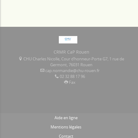
CRMR CaP Rouen
CHU Charles Nicolle, Cour d’honneur-Porte G7, 1 rue de
Germont, 76031 Rouen
cap.normandie@chu-rouen.fr
02 32 88 17 96
Fax
Aide en ligne
Mentions légales
Contact